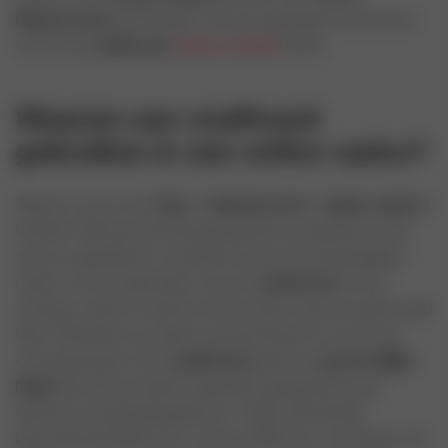
Mastercard
kunt betalen voor jou opgelijst en hier kan je
tevens de
creditcard
casino
reviews
lezen.
Waarom een creditcard
gebruiken in een online casino?
Waarom zou je met
Visa
en
Mastercard
in
online
casino’s
betalen? Wat zijn de beweegredenen van spelers en wat
zijn nou eigenlijk de voordelen hiervan? De belangrijkste
reden voor het gebruiken van een
creditcard
voor je
storting, is dat je ook kunt storten als je nog even geen geld
hebt. Misschien is je salaris nog niet binnen en zit je nog
even krap bij kas. Een
creditcard
heeft een
persoonlijke
limiet
die door je bank is ingesteld, gebaseerd op je
inkomen en bestedingspatroon. Indien dit bedrag
bijvoorbeeld 2000 euro is, kan je 2000 euro rood staan. Dit