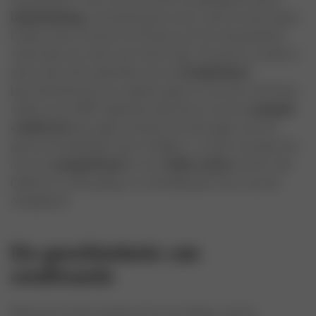
opwaarderen. Het is wel op naam en gekoppeld aan je
bankrekening
. Je betaalt geen rente, want je neemt geen
krediet maar er kunnen wel kosten aan het opwaarderen
verbonden zijn, deze zijn echter laag. Het grote oordeel is
dat je deze kunt gebruiken als een
kredietkaart
,
bijvoorbeeld als je op vakantie gaat en een auto wilt huren.
Indien je een BKR registratie hebt kan je ook een
prepaid
creditcard
aanvragen terwijl je het aanvragen van een
gewone kredietkaart dan moeilijker is. Je kunt ook gewoon
met een
prepaid
kaart
in een
online
casino
storten, dat
hebben ze zelfs graag, er is namelijk geen risico op een
chargeback.
De geschiedenis van
creditcards
Alhoewel je dat misschien niet zou denken, zijn de