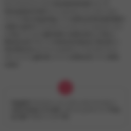
bijvoorbeeld een aantal
betaalmethoden
door de
Kansspelautoriteit
niet toegestaan voor online casino
met een
Ksa
vergunning
. Het
creditcard
betaalmiddel
in
online
casino’s
is populair en wordt ook toegestaan door
de
Ksa
. De meest
gebruikte
creditcards
zijn
Visa
en
Mastercard
. Maar ook
American
Express
,
Revolut
en
Visa
Electron
zijn een mogelijkheid. In dit artikel lees je
alles over het
gebruik
van een
creditcard
in een
online
casino
.
Opgelet!
Deelname voor online casino bonussen is
vanaf 24 jaar of ouder.
Wat kost gokken jou?
Stop
op tijd!
Gokken is vanaf
18+