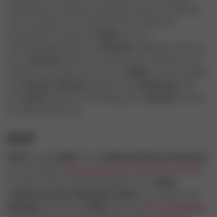
identificatie en verificatie ondergaan, maar het is allemaal
vrij eenvoudig en veel sneller. Revolut is stabiel en
betrouwbaar en daarom is
iDEAL
ook een
samenwerkingsverband met
Revolut
aangegaan. Mocht jij
dus via
Revolut
willen storten dan kies je in de kassa van je
spelersaccount gewoon eerst voor
iDEAL
even vervolgens
voor
Revolut
.
Revolut
verstrekt ook
creditcards
. Niet
alle
casino’s
staat een uitbetaling naar je
Revolut
account
toe. Blijf opletten dus.
Skrill
Skrill
is een
e-wallet
of een
elektronische
portemonnee
,
die momenteel
niet geaccepteerd wordt door de Ksa
en waar je dus niet mee kunt betalen in een
online
creditcard
casino
Nederland
.
Skrill
is niet anoniem, de
betaling
moet bij een
online
casino met
Ksa
vergunning