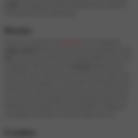
casino
. Dit gebeurt meestal handmatig en kan daardoor
ook kosten met zich meebrengen.
Bitcoins
Storten en uitbetalen met
Bitcoins
is niet mogelijk bij
online
casino’s
die opereren onder een vergunning van de
Ksa
. Het is immers een anoniem betaalmiddel en dat is niet
toegestaan. Mocht je toch met
bitcoins
willen spelen in
een online casino, dan kom je terecht bij online casino’s die
opereren op de grijze en zwarte markt. Dit brengt wel een
aantal risico’s’ met zich mee en daar moet je je van bewust
zijn. Het is tevens belangrijk dat je altijd heel erg goed de
betalingsvoorwaarden, bonusvoorwaarden en algemene
voorwaarden doorleest. Sla dit dus zeker niet over!
E-wallets