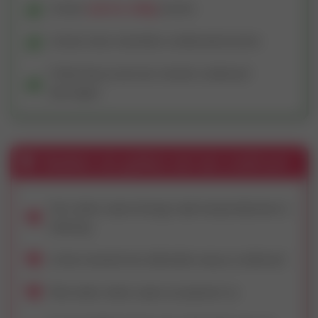
Je kunt
snel en veilig
storten
Je kunt meer meerdere creditcards storten
Online kan je snel een virtuele creditcard
aanvragen
Nadelen van gokken met een creditcard
Het online casino brengt vaak transactiekosten in
rekening
Je kan meestal niet uitbetalen naar je creditcard
Niet ieder online casino accepteert ze