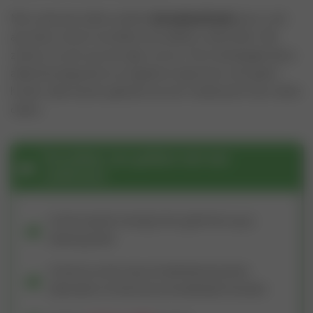
Net zoals aan iedere andere
betaalmethode
zijn er ook
aan deze zowel voordelen als nadelen verbonden. We
zetten ze even op een rijtje voor je. Het is belangrijk dat je
altijd de pluspunten en negatieve aspecten in de gaten
houdt, zeker bij het gebruik van een creditcard in een online
casino.
Voordelen van gokken met een
creditcard
Je kunt spelen terwijl je het geld niet op je
rekening hebt
Je kunt je winst naar je bankrekening laten
uitbetalen en hiermee je kredietkaart betalen