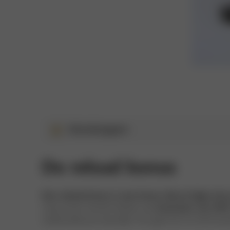
Inhoudsopgave
De reload bonus
Een reload bonus is een bonus die je krijgt als 
maar je kan meestal denken aan
bonussen van 30%
welkomstbonus natuurlijk. Het gaat net om de bonu