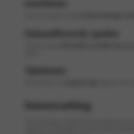
Inzetlimiet
Een bonus mag je meestal
in kleine bedragen ron
Gekwalificeerde spellen
Je bonus mag je
enkel spelen op spellen die erv
spelen
Tijdslimiet
Meestal heb je een
beperkte tijd
(ongeveer een w
Samenvatting
Een bonus krijgen is altijd leuk! Extra winkansen e
verkiezen. Let natuurlijk wel op de bonusvoorwaarden