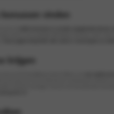
o bonussen vinden
tevoren uit
welke bonussen er worden aangeboden bij een on
 harde werk al voor je gedaan! Wij hebben de beste online casin
n.
Onze pagina bespreekt alle casino’s, bonustypes en and
s krijgen
 zal je wel de beschikking moeten hebben over
een spelersac
ijd via een pop-up of via e-mail met jou communiceren wanneer
den te kunnen ontvangen. Stort je voor de eerste keer een bedrag
veel groter is!
uiken