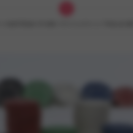
 is
vanaf 24 jaar of ouder.
Wat kost gokken jou?
Stop op tijd