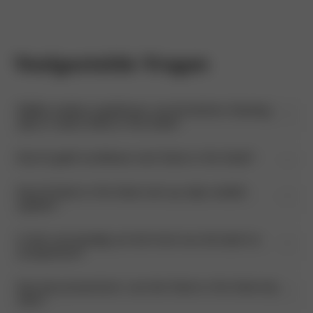
Veelgestelde Vragen
Welke andere spelshows van Evolution Gaming
zijn er naast Deal or No Deal?
Kan ik geld verdienen met Deal or No Deal?
Kan ik Deal or No Deal ook op mijn mobiel
spelen?
Is het verstandig om het bod van de bank te
accepteren?
Kan de presentator van het Deal or No Deal mij
zien?