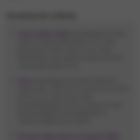
Gerelateerde artikelen
Casino Spellen Spelen
InhoudsopgaveDe beste
online live casino spellen spelen in Live casino
spellen bij de Online Casino's in !Live Casino
SpellenOnline casino games De beste online live
casino spellen spelen in Het...
Home
InhoudsopgaveLive dealer spellenLive
casino’s online – Wat is een live casino en hoe werkt
het?Over Live-Casino.nlLive casino
bonussenBetalingen in het live casinoLive Casino
SoftwareVeiligheid, betrouwbaarheid, en
verantwoordelijk spel Live dealer...
De beste online casino’s in augustus 2026!