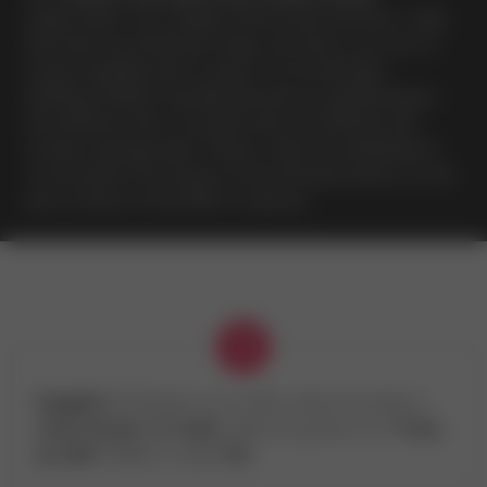
uitgevonden. Voor degene die het spel niet kent, volgt
hieronder een beknopte uitleg. Het doel is om een zo
hoog mogelijke prijs te winnen. De 26 identieke
koffertjes hebben namelijk allemaal een geldbedrag in
het koffertje zitten. De speler kiest de koffertjes die
worden opengemaakt. Daarna volgt een bankaanbod
om de speler af te kopen en kan de speler kiezen om dit
aan te nemen of de koffer te openen.
Opgelet!
Deelname voor online casino bonussen is
vanaf 24 jaar of ouder.
Wat kost gokken jou?
Stop
op tijd!
Gokken is vanaf
18+