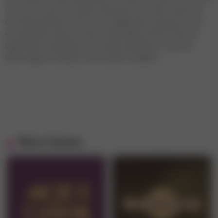
te zien en is door Evolution Gaming in het online casino op
de markt gebracht. Het is een ongekende ervaring om aan
een spelshow deel te nemen. Natuurlijk is de RTP aan de
lagere kant vergeleken met andere spelshows, maar de
speler krijgt een glimp van het spel te pakken.
More Games