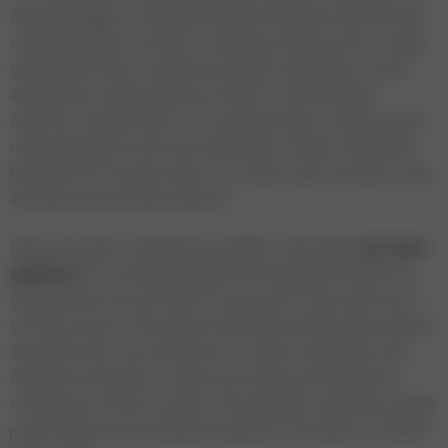
de winlijn krijgen. Je kunt de winkans verhogen als je de inzet
verhoogt. Bij de “normale” instelling moet je ervoor zorgen
dat alle drie rollen, met deze gouden onderdelen, op de
winlijn staan. Daarnaast kun je ook de “easy instelling”
activeren. Hierbij wordt 1 rol vastgehouden, zodat je maar 2
rollen gebruikt om de wincombinatie te maken. Als laatste
kost het wel 9 maal je inzet om 2 rollen vast te houden, maar
dit biedt wel de beste uitkomst.
Heb je de juiste combinatie te pakken, dan begint
de echte
spelshow
. Er wordt gevraagd of je de gekozen koffer wil
opwaarderen met een factor van je inzet. Deze reikt van 5 ×
tot 50 x je inzet. Vervolgens maakt de professionele assistent
de koffers één voor één open en volgt er tussendoor een
aanbod van de bank. Je kan ervoor kiezen dit aanbod te
accepteren of door te gaan. Dit spel blijft voortduren totdat
je een aanbod van de bank accepteert of totdat er 2 koffers