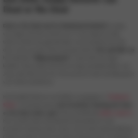
Deal or No Deal
Deal or No Deal werd in Nederland bedacht
en ging
vervolgens de hele wereld over. Er zijn tegenwoordig
talloze landen die gebruikmaken van de spelstructuur die
door Joop van den Ende werd gecreëerd.
Het spel lijkt op
het bekende
“Miljoenenjacht”,
maar heeft zijn eigen
karakter. Als je denkt dat dit het enige paradepaardje is van
Joop, dan heb je het mis. Deze persoon staat namelijk garant
voor talloze spelshows.
Het bedrijf Endemol is inmiddels overgegaan in “
Endemol
Shine
” en brengt samen
met Evolution Gaming het Deal
or No Deal casino spel
uit bij verschillende
online casino’s
.
Het verschil tussen de bekende televisieshow en de
Evolution Gaming online versie, is het totale aantal koffertjes.
Online worden er door Evolution Gaming maar 16 koffertjes