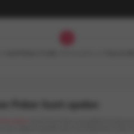
 is
vanaf 24 jaar of ouder.
Wat kost gokken jou?
Stop op tijd
ow Poker kunt spelen
live casino’s
met Pai Gow Poker, ze zijn gefilterd op basis van 
 en een volgens jou geschikt casino uit het lijstje kiezen zonder