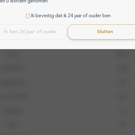
en u worden genomen.
ght Flush (zonder joker)
8000/1
Ik bevestig dat ik 24 jaar of ouder ben
Flush met twee 2’s
2000/1
Ik ben 24 jaar of ouder
Sluiten
raight Flush met joker
1000/1
5 Azen
400/1
Royal flush
150/1
Straight flush
50/1
our-of-a-kind
25/1
Full house
5/1
Flush
4/1