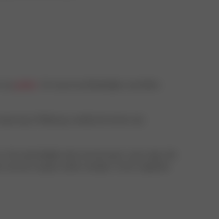
t van
poker
. De twee hoofdzakelijke verschillen
rsprong in Mahjong, waarbij de stenen zijn
 Het uiteindelijke doel van het spel is als volgt. Als
 van de croupier zullen verslaan. In het volgende