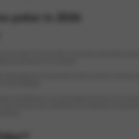
ino poker in 2026
 Pai Gow Poker? Pai Gow Poker is een leuke en bijzondere varian
ling van de kaarten in twee handen.
chaal gespeeld. Dit spel heeft Chinese wortels en vindt zijn oo
en nieuw pokerjasje.
rdoor tamelijk nieuw voor zowel fysieke als online en live casino’s.
e ernaar dat jouw twee combinaties de combinaties van de kaarten
elverloop.
Poker?