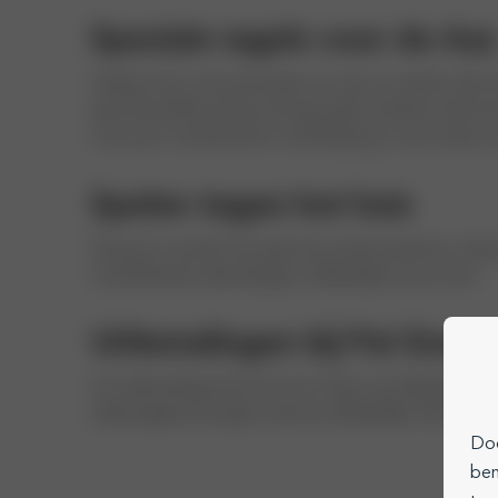
Speciale regels voor de Aas
Hierbij is het ook interessant om aan te merken dat
spel hetzelfde als bij normaal poker, behalve dat de 
concreet voorbeeld ter verheldering: in een reeks van 
Spelen tegen het huis
Nog een verschil met gewone pokervarianten is dat je
verschillende uitbetalingen, afhankelijk van je inzet.
Uitbetalingen bij Pai Gow
De uitbetalingen bij Pai Gow Poker zijn afhankelij
uitkeringspercentage is hiervan afhankelijk. We hebb
Doo
ben