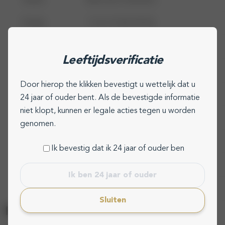
Dozijn
1-12, 13-24, 25-36
Kolom
Kolom van 12 nummers
Leeftijdsverificatie
1-18
Nummers 1 tot en met 18
Door hierop the klikken bevestigt u wettelijk dat u
19-36
Nummers 19 tot en met 36
24 jaar of ouder bent. Als de bevestigde informatie
niet klopt, kunnen er legale acties tegen u worden
Even
Alle even nummers
genomen.
Oneven
Alle oneven nummers
Ik bevestig dat ik 24 jaar of ouder ben
Rood
Alle rode nummers
Ik ben 24 jaar of ouder
Zwart
Alle zwarte nummers
Sluiten
Roulette spelverloop