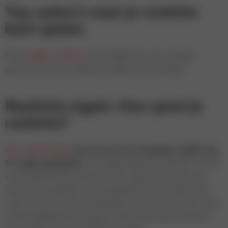
Top casino’s waar je roulette
kunt spelen
Deze
online casino’s
zijn grondig door onze experts
gereviewd en zijn volkomen veilig en betrouwbaar.
Roulette regels: Hoe speel je
roulette?
Het roulettespel
wordt met een draaiende schijft met
37 vakjes gespeeld.
In de vakjes staan de nummers 1 tot 36
en het getal 0 wat in dit spel ‘zero’ genoemd wordt. De
helft van de getallen is zwart gekleurd en de andere helft
rood. De zero is een speciaal geval, dit nummer is niet zwart
of rood gekleurd, maar groen. Hierboven kun je zien waar