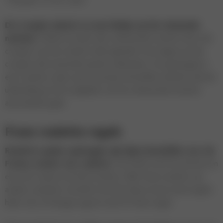
’10,zwart’ of ’23, rood’.
De croupier plaatst nu een blokje op het winnende
nummer.
Daarna worden alle verliezende inzetten door de
croupier van de roulette tafel gehaald. Vervolgens zal de
croupier alle winnende spelers uitbetalen. De spelregels in
een roulette casino zijn in principe hetzelfde, behalve dat de
uitbetaling en het weghalen van de verliezende inzetten
automatisch gaat.
Frans roulette regels
Roulette spelen spelregels zijn bijna hetzelfde voor de
Franse variant van roulette
. Het heeft ook 36 nummers en
een zero waar je op kunt inzetten. Wat Frans roulette van
andere varianten verschilt is het feit dat je twee extra regels
hebt: de La Partage regel en de En Prison regel.