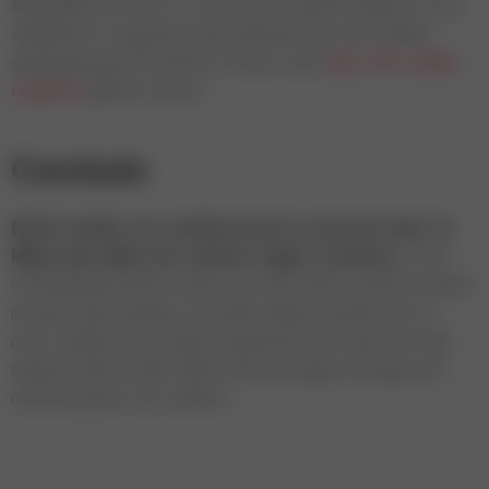
afhankelijk van het lot. Er zijn wel een aantal manieren om je
winkansen te vergroten, bijvoorbeeld door de roulette
spelregels goed te kennen of door onze
tips voor online
roulette
spelen te lezen.
Conclusie
Bij het spelen van roulette komt er wel wat meer te
kijken dan alleen de roulette regels te kennen
. Er zijn
verschillende punten waar je op moet letten zoals het aantal
inzetten dat je plaatst, op welke vakken je geld inzet en
meer. Nadat je de roulette regels kent is het spel een stuk
simpeler dan het lijkt. Wacht dus niet langer en begin snel
met het spelen van roulette!