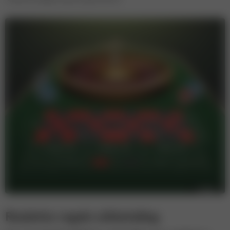
Roulette regels uitbetaling