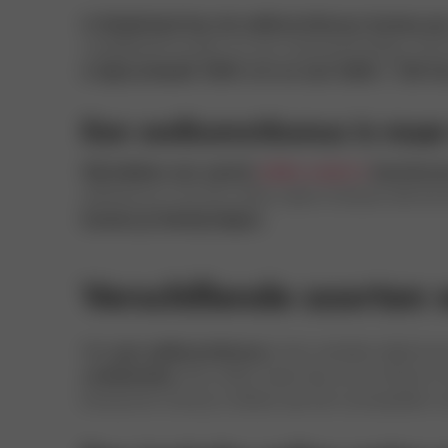
In Nederland kan de welkomstbonus kunnen per o
verdubbeld worden tot een maximaal bedrag. Soms 
is bijvoorbeeld 100% tot en met €200 + 120 fre
Een welkomstbonus is maar 
Wij hebben een aantal
online casino's
beschreve
adviseren je voor het online casino te kiezen die h
kunnen je hierbij helpen.
Verschillende soorten
Was
een welkomstbonus
in het verleden altijd ex
combinaties.
Een online casino kan ervoor kiezen o
bonusvorm moet je voldoen aan de voorwaarden voorda