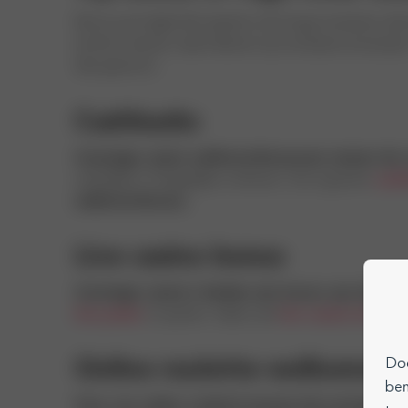
Ben je een highroller (speler met hoge inzetten), da
storten, kunnen vaak rekenen op exclusieve bonusse
dan gewoon.
Cashbacks
Sommige casino welkomstbonussen nemen de v
wekelijkse of dagelijkse verliezen. Een typische
cash
welkomstbonus.
Live casino bonus
Sommige casino’s bieden een bonus aan die jui
live poker
te spelen. Vaak is de
live casino bonus
e
Doo
Online roulette welkomstb
ben
Fans van online roulette kunnen bij sommige ca