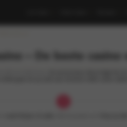
Live Casino
Online Casino
Bonussen
Welkomstbonus
sino – De beste casino
t liefst een leuke bonus.
De eerste bonus die je krijgt het 
 artikel gaan we op zoek naar de beste online casino wel
 is
vanaf 24 jaar of ouder.
Wat kost gokken jou?
Stop op tijd