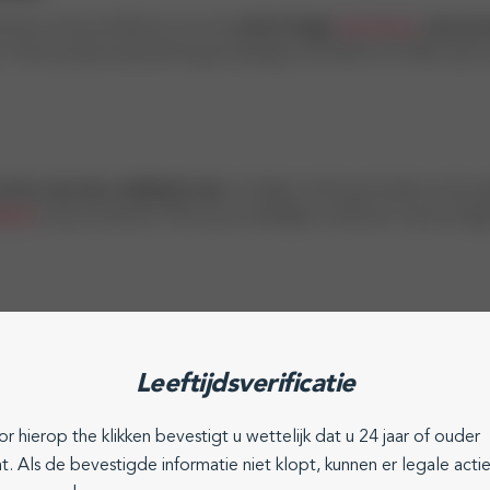
n kan je soms profiteren van een
extra hoge
vip bonus
voor je 
n. Stort je bijvoorbeeld hoge bedragen als €500 of €1000, dan w
orm van een cashback aan.
Je krijgt in dat geval geen extra
back
is bijvoorbeeld 10% op je wekelijkse verliezen, maar je kri
st dient voor
live casino
spellen.
Een
live casino bonus
kan je
en vorm van cashback.
Leeftijdsverificatie
r hierop the klikken bevestigt u wettelijk dat u 24 jaar of ouder
onus
t. Als de bevestigde informatie niet klopt, kunnen er legale acti
sino’s genieten van een online roulette welkomstbonus.
Va