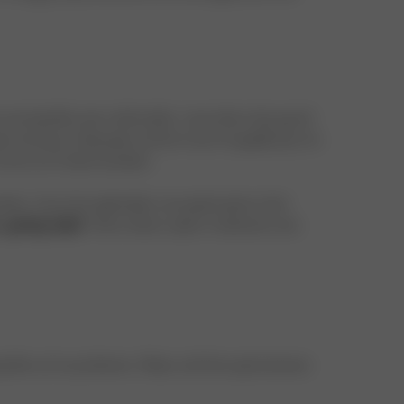
d voorwaarden aan verbonden. Lees deze dus goed
le storting. Daarnaast zal het nooit mogelijk zijn om
het uit te laten betalen.
len. Voor het gebruiken van gratis spins is het
geldig blijft
. Veel online casino's hanteren een
ellen uit te proberen. Maar ook free spins kunnen