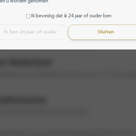
en u worden genomen.
s dan voor gokkasten.
Ik bevestig dat ik 24 jaar of ouder ben
rting
Ik ben 24 jaar of ouder
Sluiten
komstbonus zonder storting aan (ook bekend als no deposit bonus).
 op echt geld! Een betere start kennen we niet!
an Nederland
elkomstbonus van Nederland, dan kunnen we je 777 casino aanr
mstbonussen
j verschillende goksites een bonus krijgen:
chappen zijn er verschillende sites die je een bonus bieden. Z