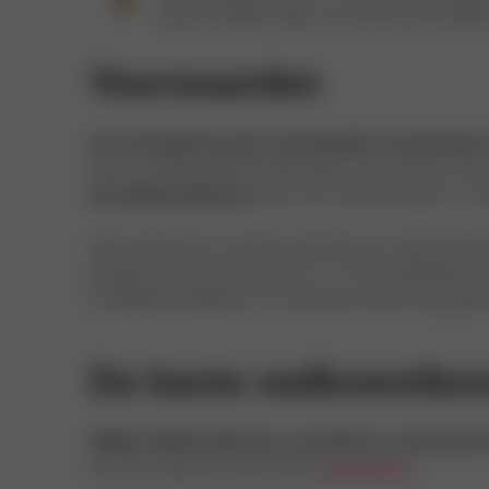
gratis weddenschap, een risicovrije wedde
Voorwaarden
Let ook goed op de voorwaarden van je bonus
door voordat jij jezelf al rijk rekent. Een van de voo
de welkomstbonus
direct uit te laten betalen. Je
Het is goed om te weten wanneer je en waar je het ge
handig om te weten of je ze in 1x moet gebruiken o
houdbaarheidsdatum tot wanneer je deze mag gebr
De beste welkomstbon
Welke welkomstbonus nu perfect is, kan je het 
leuk zijn, zeker als je houdt van
gokkasten
.