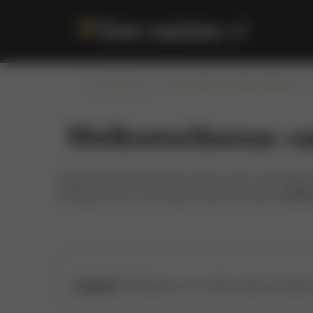
Live Casino
Casino Bonus
Ad Disclosure
Welkomstbonus ca
Iedereen die speelt bij een online casino ontvangt he
bedrag extra en ook nog een paar free spins.
In dit
Opgelet!
Deelname voor online casino bonussen