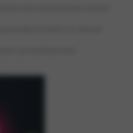
merken dat de meeste casinobonussen daarvoor bedoeld
geval iets lager zal meetellen om te voldoen aan
or poker en sport specifieke promoties.