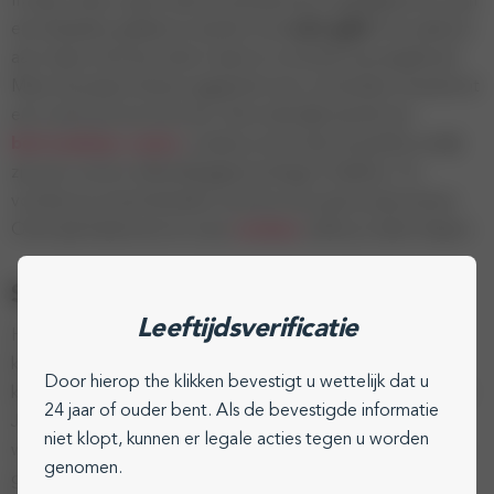
In elke online casino heb je uiteraard de mogelijkheid om aan
een klassieke gokkast te spelen met
echt geld.
Het aanbod
aan classic slots bij online casino’s is meestal erg uitgebreid.
Maar de prijzen kunnen gigantisch zijn, en bestaan meestal uit
een veelvoud van de inzet. Kies natuurlijk steeds een
betrouwbaar casino
, zodat je weet dat de spellen eerlijk
zijn een correct uitbetalingspercentage h hebben. Zo
voorkom je misverstanden mocht je een grote prijs winnen.
Onze lijst hierboven en onze
reviews
zullen je zeker helpen.
Speel eerst gratis!
Leeftijdsverificatie
Het is aan te raden om
eerst gratis te spelen
aan een
klassieke gokkast om het spel opnieuw onder de knie te
Door hierop the klikken bevestigt u wettelijk dat u
krijgen of om jezelf voor het eerst te oriënteren op het spel.
24 jaar of ouder bent. Als de bevestigde informatie
Je kunt hierbij allerlei klassieke spellen spelen die bekend
niet klopt, kunnen er legale acties tegen u worden
waren uit de jaren 80 en 90. Om te spelen aan een klassieke
genomen.
gokkast zonder geld hoef je geen storting te doen. Heb je