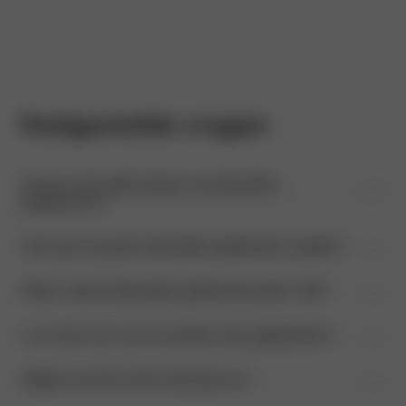
Veelgestelde vragen
Kun je echt geld winnen op klassieke
gokkasten?
Hoe kan ik gratis klassieke gokkasten spelen?
Waar vind ik klassieke gokkasten jaren ‘80?
Is er een truc om te winnen met gokkasten?
Welke soorten slots bestaan er?