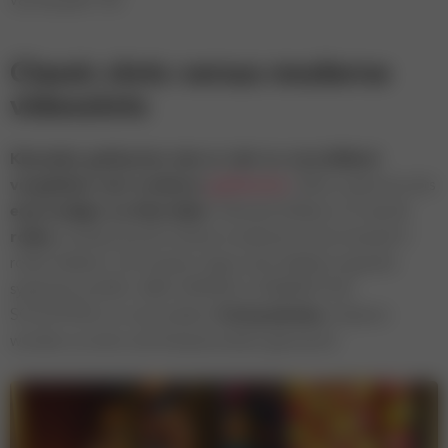
van de jaren ’00.
Classic slots versus moderne
videoslots
Klassieke gokkasten zien er niet zo verschillend
vergeleken met moderne
gokkasten
.
Alles is gewoon iets
eenvoudiger en kleurrijker
. Meestal hebben ze maar
3
rollen,
terwijl je bij de meeste modernere slots meestal 5
rollen hebben. De meeste classic slots hebben typische
symbolen als BEL, BAR, KERSEN, DIAMANTEN,
SCHOPPEN, en veel andere
fruitsymbolen.
Daarom
worden ze soms ook fruitautomaten genoemd.