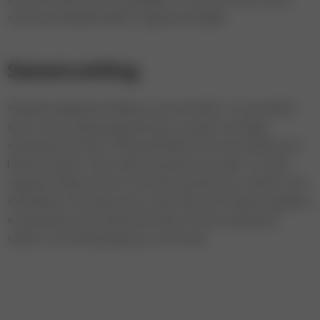
niet het winnen van een geldprijs. Zo weet je zeker dat je
verantwoordelijk handelt volgens je budget.
Samenvatting
Klassieke gokkasten hebben veel te bieden. Je zal merken
dat ze eenvoudig opgesteld zijn, en geen onnodige
snuisterijen bevatten. Meestal hebben dit soort spellen iets
kleinere prijzen, maar vallen de prijzen iets vaker. Je vindt
tegenwoordig ook retro slots die erg leuk zijn, omdat ze de
stijl hebben van classic slots, maar dan met moderne graphics
en gameplay. Kies steeds de beste en betrouwbaarste
casino’s, van welk speltype je ook houdt.