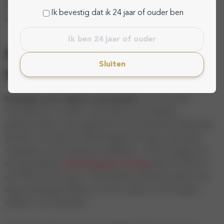
het spel onder de knie? Dan kan je kiezen om te spelen met
Ik bevestig dat ik 24 jaar of ouder ben
echt geld.
Ik ben 24 jaar of ouder
Waarom zijn klassieke
Sluiten
gokkasten zo populair?
Klassieke slots blijven erg populair.
Dit komt door
verschillende oorzaken. Het aanbod aan klassieke
gokautomaten is vrij uitgebreid en dit assortiment blijft maar
groeien. Ook ligt het uitbetalingspercentage vaak hoger
vergeleken met modernere gokkasten. Je kunt uitgaan van
een gemiddeld
uitbetalingspercentage
die van 96% tot
wel 99% op kan lopen. Dat betekent dat deze spellen een
lage winstmarge hebben voor het casino en een hogere
winkans voor de spelers.