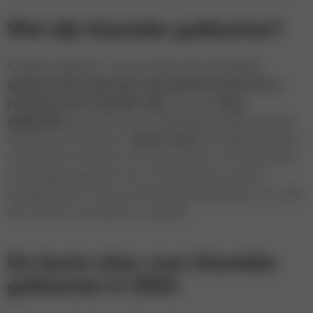
Wat zijn klassieke gokkasten?
Klassieke gokkasten, ook wel classic slots of klassieke
gokautomaten genoemd, zijn gokautomaten die al
jarenlang enorm populair zijn
en waar je
hoge
geldprijzen
mee kunt winnen. Bij bepaalde spellen maak je
zelfs kans op de jackpot.
Classic slots
per definitie bestaan
al enige jaren en blijven toch zeer populair. De meesten zijn
eenvoudig opgesteld, met 3 rollen waarover slechts 1
betaallijn loopt. Het zijn meestal erg leuke spellen, en ze zijn
niet zomaar na al die jaren zo geliefd.
De beste sites voor klassieke
gokkasten in 2026