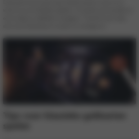
Daarnaast hoef je geen gevorderde speler te zijn om te
winnen op een klassieke gokkast. De spellen zijn namelijk vrij
eenvoudig en makkelijk te begrijpen. Tenslotte zijn classic
slots zeer herkenbaar en stralen ze nostalgie uit.
Tips voor klassieke gokkasten
spelen