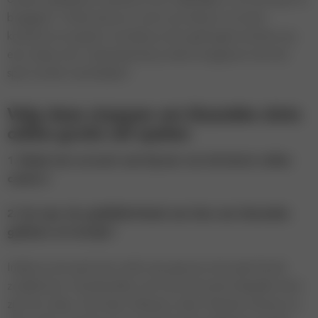
oudere gokkasten waardoor het makkelijker is om het spel te
begrijpen. Online kan je er ook voor kiezen om eerst
kosteloos te spelen voordat je echt geld gaat inzetten op
een classic slot. Daarnaast kan je direct beginnen met het
spel zonder wachttijden!
Volg deze stappen om klassieke slots
online gratis wil spelen:
1. Maak een account aan bij een van de beste online
casino’s
2. Ga naar de spelbibliotheek een kies een klassieke
gokkast uit de lijst!
Indien je een spel niet vindt, typ gewoon de naam bij de
zoekfunctie. Voorbeelden van onze favoriete klassieke slots
zijn Fire Joker, Twin Spin, Mystery Joker, Random Runner en