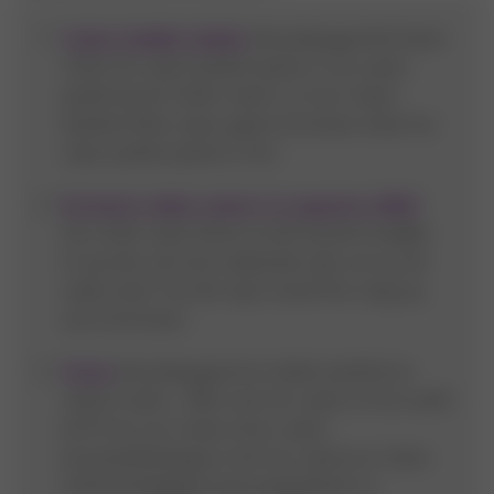
Casino Spellen Spelen
InhoudsopgaveDe beste
online live casino spellen spelen in Live casino
spellen bij de Online Casino's in !Live Casino
SpellenOnline casino games De beste online live
casino spellen spelen in Het...
De beste online casino’s in augustus 2026!
Een online casino kiezen wordt steeds moeilijker.
Er zijn dan ook meer aanbieders dan ooit op de
markt actief. Dus dit roept vanzelf de vraag op,
wat is het beste...
Home
InhoudsopgaveLive dealer spellenLive
casino’s online – Wat is een live casino en hoe werkt
het?Over Live-Casino.nlLive casino
bonussenBetalingen in het live casinoLive Casino
SoftwareVeiligheid, betrouwbaarheid, en