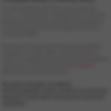
De reden waarom we deze bonus ook wel “parachute
bonus”, of “life line bonus” wordt genoemd, is omdat in het
geval dat je niet wint met je echte geld, het bonusgeld als
een parachute werkt, dat met genoeg geluk misschien je
verliezen kan dekken.
Deze bonus is het enige type bonussen dat momenteel is
toegestaan in sommige markten, waaronder het
VK
, en
zorgen voor stabielere inzetten om beter te kunnen genieten
van het spelen. De meeste sites hier bij
live-casino.nl
hebben dan ook een non sticky bonus.
Een goede vuistregel is om altijd de
bonusvoorwaarden te lezen voordat je voor een bonus
aanvaardt. Op die manier weet je precies wat je kunt
verwachten!