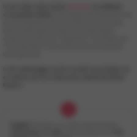
In een online casino kunnen
bonussen
verschillende
voorwaarden hebben
. Soms hangen de bonusfondsen vast
aan de storting die je doet en moeten bonus en storting
samen worden ingezet, terwijl ze soms apart ingezet
worden. De eerste is een “Sticky Bonus”, de tweede is een
“Non Sticky Bonus” (ook wel life line bonus of parachute
bonus genoemd).
In dit artikel leggen we het verschil tussen beiden uit,
en waarom een non sticky bonus meestal de betere
keuze is.
Opgelet!
Deelname voor online casino bonussen is
vanaf 24 jaar of ouder.
Wat kost gokken jou?
Stop