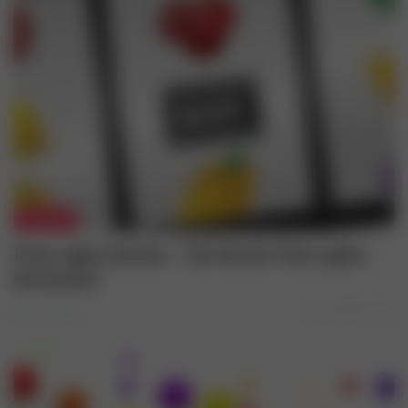
Nieuws
Free spins bonus – De beste free spins
bonussen
5 jaren ago
0
19708