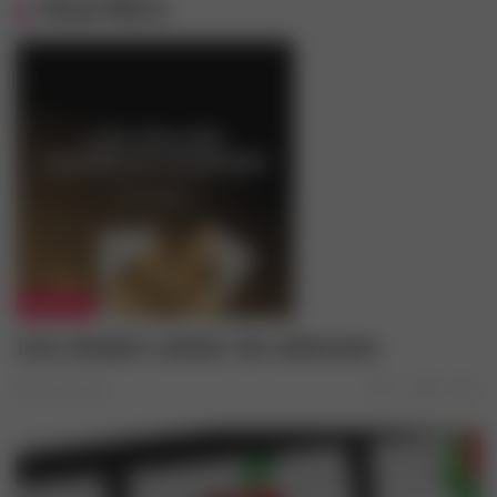
Read More
Nieuws
Live dealers achter de schermen
4 jaren ago
0
11907