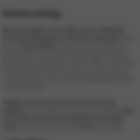
Samenvatting
Een bonus krijgen in een online casino is altijd leuk,
maar kijk altijd goed naar de bonusvoorwaarden
. Deze
bonus
is
meestal beter
, aangezien de bonusfondsen en
gewone fondsen apart moeten worden ingezet. Meestal
bedraagt een no sticky bonus “slechts” 100% van de eerste
storting, terwijl bij casino’s met hogere bonussen de bonus
meestal wel sticky is en je bonusfondsen gekoppeld zijn aan
je gewone fondsen.
Vergeet niet dat je ook steeds een bonus kunt
weigeren
. Heb je twijfel over de bonusvoorwaarden,
neem
dan contact op met de klantendienst van je online
casino
. Ze zullen je meestal via de
chat
kunnen helpen.