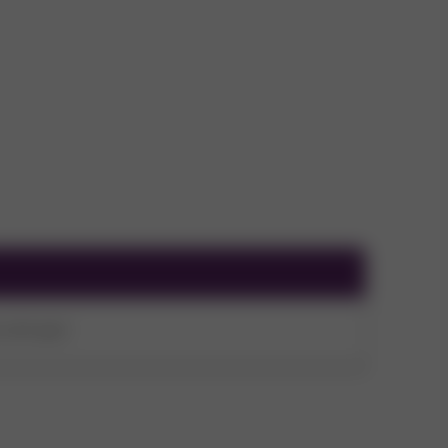
echt spel.