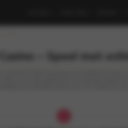
Live Casino
Online Casino
Bonussen
ler Spellen
Casino – Speel met ech
wee werelden! Ontdek de spanning van een traditioneel casino me
te tafels, en met video gestreamd in HD. Daarnaast maak je kans o
ikkelaars een spelvariëteit die je nooit in een traditioneel casin