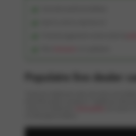
Duizenden spellen beschikbaar
Speel zo snel en vaak als je wil
Potentieel gigantische winsten (zeker bij
jac
Meer
bonussen
voor gokkasten
Populaire live dealer c
Terwijl een traditioneel casino de ruimte moet hebb
duizenden spellen weergeven. Tegelijk zijn softwa
versies van traditionele
casinospellen
als roulette o
of zelfs jackpots hebben.