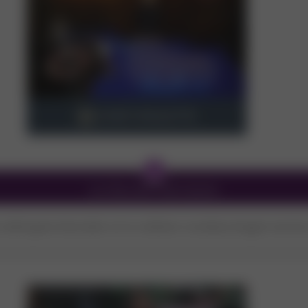
START ROULETTE
Live Baccarat Gratis Spelen
e tafel game hieronder om te oefenen voordat je begint met het 