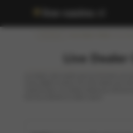
Live Casino
Home
Live Dea
Ad Disclosure
Live Dealer 
Live dealer casino spellen geven je het beste van t
ernaar uitkijken te spelen met echte dealers aan ech
casinobonussen, en ontdek je dankzij top softwareontw
best beoordeelde live dealer casino’s.