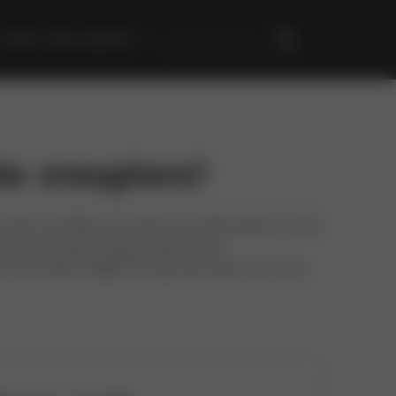
Online Casino Spellen
te croupiers!
t alle voordelen van online en mobiel spelen. Je kan
p grote prijzen, krijg je vaak enorme
o zou vinden. Bekijk onze lijst hieronder voor onze