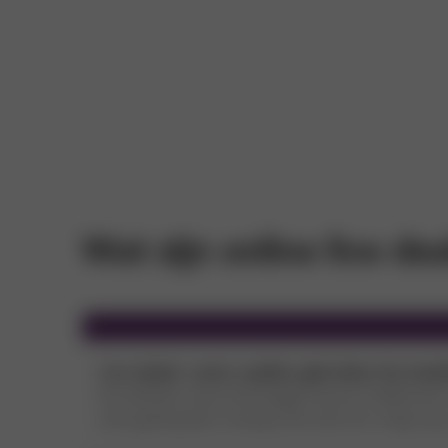
Wat zijn online live de
Live dealer casino spellen gebruiken live bee
het dichtste wat je kunt krijgen bij een traditionel
echt geld spelen, terwijl je de actie live volgt op 