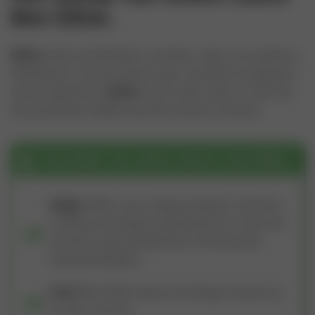
Met IDEAL
iDEAL
heeft verschillende voordelen, zeker voor spelers in
Nederland. Er zijn niet alleen maar voordelen te koppelen
aan het gebruik van
iDEAL
in het online casino. Er zijn ook
een paar kleine nadelen aan We sommen ze hierop.
Voordelen van online casino’s met
iDEAL
Veilig!
iDEAL is een veilige methode. Dat komt
omdat je met banken samenwerkt en er dus veel
toezicht is, bijvoorbeeld door de Autoriteit
Financiële Markten.
Snel!
Met iDEAL staan je stortingen meteen op
je casino account.