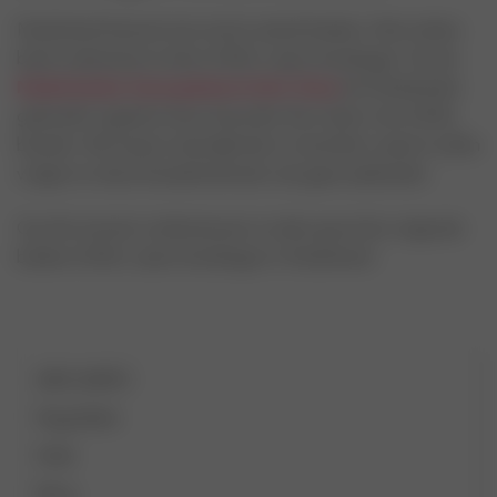
Nederland huisvest een enorm aantal banken. Niet iedere
bank ondersteunt echter iDEAL casino betalingen. Nu de
Nederlandse Kansspelautoriteit (Ksa)
de Nederlands
gokmarkt reguleert kan je bij ieder Ksa Casino met iDEAL
betalen. We hopen natuurlijk dat er meerdere casino’s zullen
volgen en deze betaalmethode ook gaan aanbieden.
Op dit moment ondersteunen in ieder geval de volgende
banken iDEAL casino betalingen in Nederland:
ABN AMRO
RegioBank
Knab
Bunq