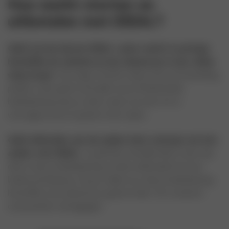
Hoe werkt storten en
uitbetalen met iDEAL?
Geld storten bij een iDEAL casino werkt in principe
hetzelfde als wanneer je een nieuwe jas in een online
shop koopt
. Het enige verschil is dat je niet een bestelling
plaatst, maar geld overmaakt van je Nederlandse
bankrekening naar je online casino account om er
vervolgens mee te spelen in het casino.
Geld uitbetalen aan de andere kant verloopt net iets
anders met iDEAL
. Je geld kan namelijk alleen maar naar
direct naar je bankrekening worden uitbetaald met een
bankoverschrijving. Zorg er altijd voor dat je bankrekening
hetzelfde is als waarmee je gestort hebt. Dit voorkomt
onverwachte vertragingen.