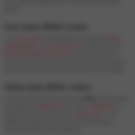
beste klassieke gokspellen en ook de modernste casino
games.
Live casino
iDEAL Casino
In het
live casino
vind je klassieke casinospellen,
Poker
,
dobbelspellen
, en
casinospelshows
.
Speel spellen als
Blackjack
,
Roulette
,
Baccarat
en nog veel meer live
casino spelen met echte croupiers vaak in het Nederlands
gepresenteerd, waar je een echt casino gevoel van krijgt.
Online slots
iDEAL Casino
Er zijn natuurlijk talloze online slots in
iDEAL
casino’s. Speel
op traditionele
Gokkasten
of moderne
Videoslots
, of
probeer groot te winnen in een
Jackpot Slot
. Je zal
gokkasten vinden van alle moderne spelontwerpers,
waaronder NetEnt en Microgaming.