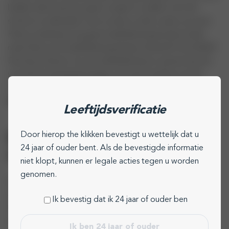
banken dan hoef je je geen zorgen te maken over het
storten en uitbetalen van en naar je online casino account.
Heb je weliswaar nog geen bankrekening bij deze bank,
maar heb je een bankrekening bij bijvoorbeeld Fortis Bank?
Dan kan je kiezen om een bankrekening te openen bij een
van de bovenstaande banken of je kan wachten tot het
moment dat
jouw bank iDEAL casino stortingen en
uitbetalingen zal ondersteunen
.
Leeftijdsverificatie
Door hierop the klikken bevestigt u wettelijk dat u
Zijn online iDEAL casino’s
24 jaar of ouder bent. Als de bevestigde informatie
veilig?
niet klopt, kunnen er legale acties tegen u worden
genomen.
Storten via iDEAL is een veilige manier die gebruikt wordt
door vertrouwde banken voor online betalingen. Deze
Ik bevestig dat ik 24 jaar of ouder ben
Nederlandse banken proberen fraude te bestrijden, de
betalingen of transacties zijn beveiligd tegen online scams
Ik ben 24 jaar of ouder