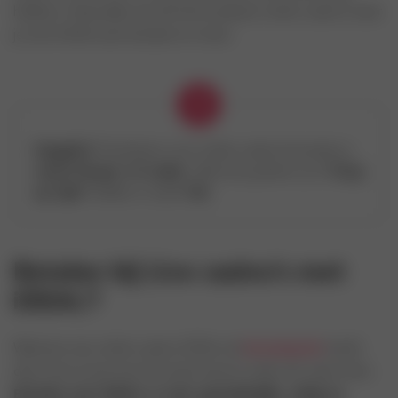
hebben. Natuurlijk ook de betrouwbare online casino’s waar
je met iDEAL kunt betalen en meer.
Opgelet!
Deelname voor online casino bonussen is
vanaf 24 jaar of ouder.
Wat kost gokken jou?
Stop
op tijd!
Gokken is vanaf
18+
Betalen bij Live casino’s met
iDEAL
?
Wanneer een online casino iDEAL als
betaaloptie
heeft,
dan is het al snel een favoriete keuze onder de casino fans.
Betalen met iDEAL is snel, gemakkelijk, veilig en