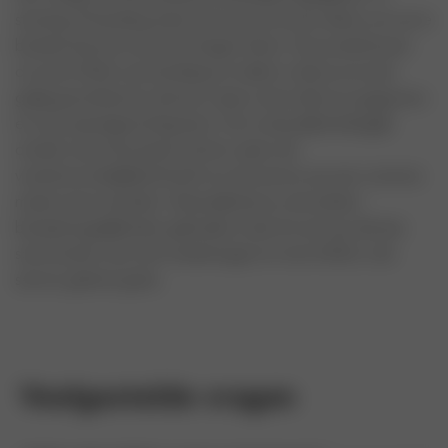
storting of betaling staat snel op je account alleen om uit te
betalen kan het soms wat langer duren. Een positief punt
om met iDEAL een betaling te maken is dat je account
gelijk geverifeerd is dus het casino weet direct je gegevens
en of je speelgerechtig bent. Dit is natuurlijk belangrijk
omdat zowel de speler als het casino de
verantwoordelijkheid heeft om de service op een correcte
manier aan te bieden. Natuurlijk kan je ook andere
betaalmogelijkheden gebruiken maar let wel op dat kan
soms kosten met zich meebrengen en met iDEAL is de
service geheel gratis.
Veelgestelde vragen