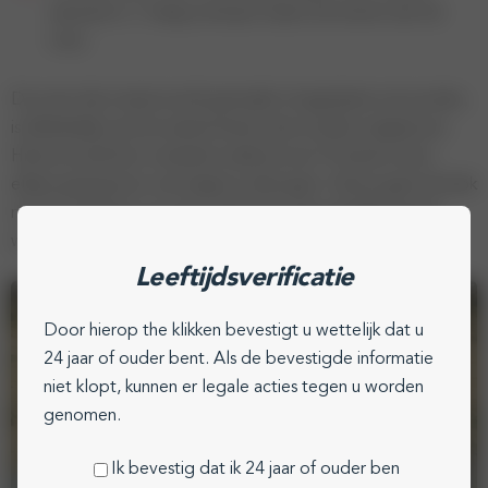
aanwinst is 1 malig verstopt tussen de stenen aan de
muur.
De inzet die totaal wordt gemaakt of geplaatst zal worden,
is afhankelijk van het aantal stenen die worden uitgekozen.
Hierna wordt het complete aanbod van 70 stenen door
elkaar geschud en vervolgens verborgen. Hierna gaat de klok
met het aftellen in en de zoektocht mag eindelijk gestart
worden.
Leeftijdsverificatie
Door hierop the klikken bevestigt u wettelijk dat u
24 jaar of ouder bent. Als de bevestigde informatie
niet klopt, kunnen er legale acties tegen u worden
genomen.
Ik bevestig dat ik 24 jaar of ouder ben