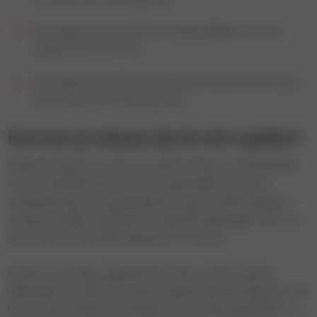
Het vrijgeven van extra vermenigvuldigers: met de
variatie van 2x tot 10x.
Het symbool van Re-Drop: deze activeren een nieuwe
Prize Drop tot 10 keer per spel.
Hoe kan je winnen bij de slot spellen?
Nadat de prijzen van de muur getoond zijn, wordt bekeken
of er overeenkomsten zijn met je gemaakte inzet. De
winnende keuzes zijn gemarkeerd in goud. Alle bedragen
worden bij elkaar opgeteld, inclusief de gemaakte inzet, dit
laat zien wat de totale prijzenpot is voor jou.
Als alle Prize drops gespeeld zijn dan wordt de speler
uitbetaald voordat een nieuwe speelronde kan beginnen. De
lijst van alle winnaars wordt getoond na elke speelronde. Je