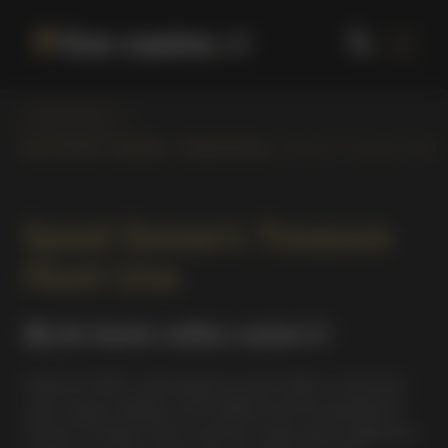
Ad Disclosure
Live Casino
Spellen
Gameshows
Gonzo's Treasure Hunt
Speel Gonzo’s Treasure
Hunt Live
Bij de beste online casino's!
Sinds mei 2021 is dit slotspel op de markt en is het niet
meer weg te denken in het aanbod van live spelshows.
Gonzo’s Treasure Hunt is een live casino spel waarbij een