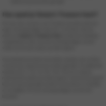
bekend of jij winst hebt gemaakt.
Hoe speel je Gonzo’s Treasure hunt?
De muur, die voorzien is van 70 stenen, bevatten allen hun
eigen vermenigvuldiger tussen de 1 en 65 keer. Aan het
einde van
Gonzo’s Treasure Hunt
worden de vierkantjes
omgedraaid en dan zou je de vermenigvuldiger moeten
vinden op de steen waar je op hebt ingezet.
Op maximaal zes stenen met andere waarden, die van kleur
voorzien zijn, mag een inzet worden gemaakt. De gekleurde
waarden zijn 1x / 2x / 4x / 8x / 20x / 65x en er mag op
maximaal één symbool worden ingezet. Op de muur mag 20
keer een keuze gemaakt worden om de stenen te onthullen
en te bekijken of ze de vermenigvuldigers van de inzet
bevatten.