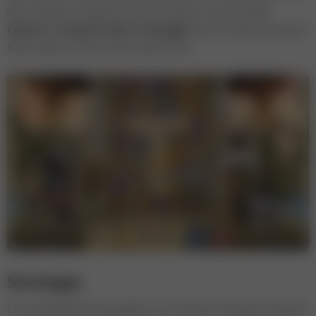
kunt je kansen vergroten door te kiezen voor de juiste
Gonzo’s Treasure Hunt strategie
die het beste bij je past.
Meer daarover kun je hieronder lezen.
Strategie
De verschillende strategieën voor Gonzo’s Treasure Hunt zijn