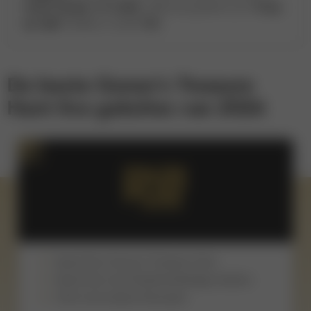
vanaf 24 jaar of ouder.
Wat kost gokken jou?
Stop
op tijd!
Gokken is vanaf
18+
De beste Gonzo's Treasure
Hunt live goksites van 2026
1
Speel hier Gonzo’s Treasure Hunt
Speel hier met Nederlandstalige dealers
Heel veel andere Bonussen