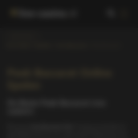
Ad Disclosure
Live Casino
Spellen
Live Baccarat
Peek Baccarat
Peek Baccarat Online
Spelen
De Beste Peek Baccarat Live
casino’s
Ben jij een
Live Baccarat fan
? Houd jij van de sfeer en
gezelligheid die het Live Casino biedt? Maar ben je toe