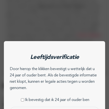
Baccarat wordt ook wel Punto Banco genoemd. Is er
een verschil tussen
Baccarat en Punto Banco
of is het
gewoon hetzelfde? Het is precies hetzelfde. Je zet bij
Baccarat in op of de speler of de bank, de Punto is de
speler en de Banco is de bank, vandaar dus. Van origine
zit er wel een verschil tussen beide, maar in de praktijk
tegenwoordig niet meer. Bij het originele
Punto Banco
in een echt fysiek casino, veranderde de Banco van
speler na ieder spel. De dealer is dus niet altijd de
Banco. Nu wordt dit eigenlijk niet meer gedaan, zeker
Leeftijdsverificatie
niet online omdat dat niet mogelijk is. De dealer of
game presenter is dus altijd de Banco.
Door hierop the klikken bevestigt u wettelijk dat u
24 jaar of ouder bent. Als de bevestigde informatie
niet klopt, kunnen er legale acties tegen u worden
RTP Peek Baccarat
genomen.
De
Return To Player
, of RTP Peek Baccarat, van
Peek
Ik bevestig dat ik 24 jaar of ouder ben
Baccarat
is
98.8%
en dus netjes te noemen. De
minimum