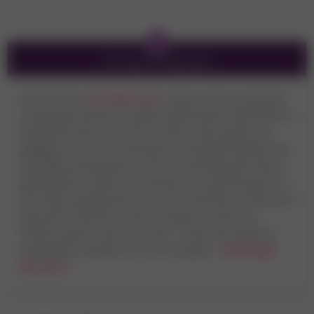
Het doel van Baccarat
Het doel van
Live Baccarat
is dat je inzet op de bank
of de speler die het hoogste aantal punten haalt dat het
dichtst bij 9 ligt. Dan win je. Je kunt ook inzetten op
gelijkspel, Tie, zowel de speler als de bank hebben dan
hetzelfde aantal punten. Het max aantal punten dat er
gehaald kan worden is 9, dit heet een ‘grand natural’ en
het minste aantal punten is 0, dit wordt dus een Baccarat
genoemd. 8 punten wordt overigens ook als een
‘natural’ gezien maar een ‘petit’. Je kunt de regels en
strategieën teruglezen op onze pagina, “
Spelregels
Baccarat
”.