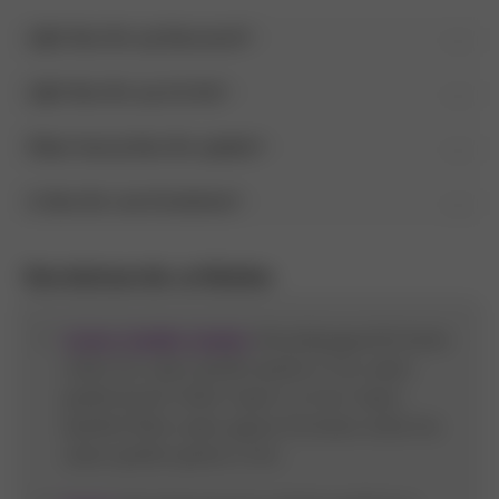
Lijkt Bac Bo op Baccarat?
Lijkt Bac Bo op Sic Bo?
Waar kan je Bac Bo spelen?
Is Bac Bo van Evolution?
Gerelateerde artikelen
Casino Spellen Spelen
InhoudsopgaveDe beste
online live casino spellen spelen in Live casino
spellen bij de Online Casino's in !Live Casino
SpellenOnline casino games De beste online live
casino spellen spelen in Het...