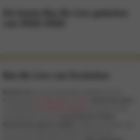
De beste Bac Bo Live goksites
van 2022 2026
Bac Bo Live van Evolution
Bac Bo Live
, het is een spannende combinatie van het
bekende spel
Live Baccarat
en
Sic Bo
.
Bac Bo live spel
is
ontwikkeld door
Evolution Gaming
en vrij recent op de
markt gebracht. Het is het
eerste Bac Bo of Dice
Baccarat live spel ter wereld
en daarmee dus uniek in zijn
soort. De extra spanning in dit spel wordt door de