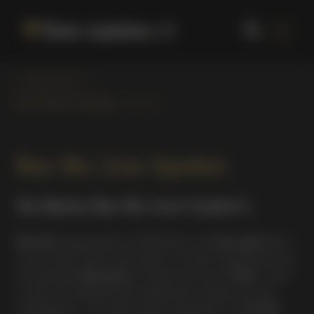
Ad Disclosure
Live Casino
Spellen
Bac Bo
Bac Bo Live Spelen
De Beste Bac Bo Live Casino's
Bac Bo
(uitgesproken als (Bek Bo) is een
live spel
dat je
in een online casino kunt spelen. Dit spel is gebaseerd op
het kaartspel
Baccarat
, vandaar het woord
‘Bac’
, maar
wordt met dobbelstenen gespeeld in plaats van met
speelkaarten. Het heeft tevens elementen van
Sic Bo