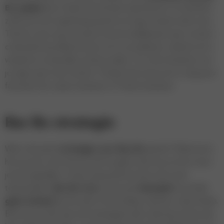
Bo spelen
kunt vinden die dit spel uitproberen of misschien
zelfs wel met regelmatig spelen en hoge winsten laten zien.
Twitch is een nog vrij nieuw social mediakanaal waar content
creëerders bij elkaar komen om te socialiseren, ideeën uit te
wisselen en natuurlijk content maken. Zo is het streamen van
je eigen spel ook content. Probeer het eens uit en volg jouw
favoriete live casino streamer of Twitch streamer.
Bac Bo strategie
Wat is de juiste
strategie voor Bac Bo
spelen? Waar komt
het op aan, wat levert je de hoogste winst op en hoe moet
je het aanpakken. Ik ben bang dat ik je hier wat moet
teleurstellen.
Bac Bo Live
is een puur
kansspel
en je hebt
geen invloed
op het spel of de uitslag. Jammer, maar helaas.
Ben je op zoek naar een strategisch spel, dan ben je hier aan