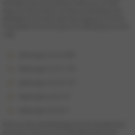
uitbetaald, plus je inzet uiteraard. Indien je op Tie hebt
ingezet en dat wordt het ook, dan is je uitbetaling echter
afhankelijk van het aantal ogen dat er gegooid is. Dit is bij
Player/Banker dus niet het geval. De uitbetaling bij Tie is als
volgt:
Aantal ogen is 2 of 12: 88:1
Aantal ogen is 3 of 11: 25:1
Aantal ogen is 4 of 10: 10:1
Aantal ogen is 5 of 9: 6:1
Aantal ogen is 6,7,8: 4:1
Boven op deze uitbetaling krijg je bij winst natuurlijk ook je
inzet terug. Zoals je ziet is de uitbetaling hoger bij een