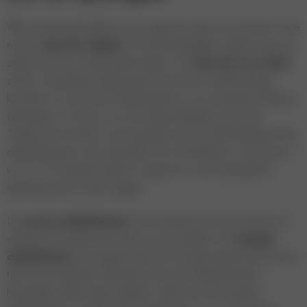
Wat zijn de spelregels en hoe gaat het spel nou precies? Hoe
moet je
Bac Bo spelen
? Dit zijn belangrijke vragen waar we
zeker niet aan voorbij willen gaan. In de
Bac Bo Live tafel
zitten 4 schudders ingebouwd, die elk een dobbelsteen
bevatten. Er zijn twee dobbelstenen voor de speler (Player),
de blauwe, en twee voor de dealer (Banker), de rode.
Tijdens het inzetten van de spelers aan de tafel beginnen de
dobbelstenen in de schudders al te schudden en ze komen 1
voor 1 tot stilstand nadat er ingezet is, wat natuurlijk de
spanning enorm doet stijgen.
De
eerste dobbelsteen
van de speler komt als eerste tot
stilstand en daarna de eerste van de dealer. De
tweede
dobbelsteen
van degene die het hoogste getal heeft, komt
hier na tot stilstand. Mochten de twee dobbelstenen
hetzelfde aantal ogen hebben, dan komt de tweede