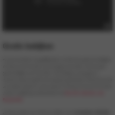
Gratis bekijken
Er zijn meerdere mogelijkheden om Bac Bo gratis te bekijken.
Zo kan je een tutorial, van de game provider, van het spel
gratis bekijken op YouTube. Het filmpje is nog geen 2
minuten lang en geeft een simpele speluitleg. Vind je het leuk
om andere speler te zien winnen? Dit kan je ook op YouTube
vinden, bekijk bijvoorbeeld hier de
Bac Bo winsten van
FencerGG
.
Je kunt zoeken op Twitch en kijken of je
streamers die Bac