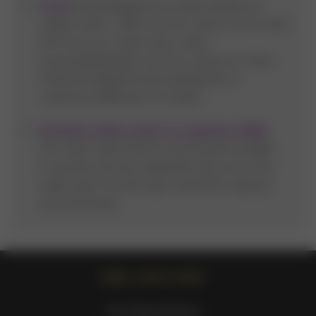
Home
InhoudsopgaveLive dealer spellenLive
casino’s online – Wat is een live casino en hoe werkt
het?Over Live-Casino.nlLive casino
bonussenBetalingen in het live casinoLive Casino
SoftwareVeiligheid, betrouwbaarheid, en
verantwoordelijk spel Live dealer...
De beste online casino’s in augustus 2026!
Een online casino kiezen wordt steeds moeilijker.
Er zijn dan ook meer aanbieders dan ooit op de
markt actief. Dus dit roept vanzelf de vraag op,
wat is het beste...
SNEL VAN START
No Deposit Bonus