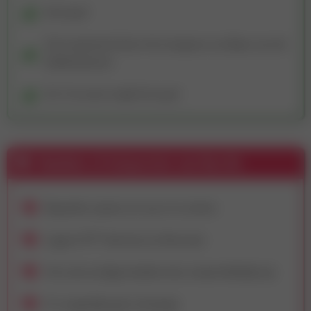
Snel spel
Zeer spannend door het stoppen na elkaar van de
dobbelstenen
De Tie-inzet maakt het spel
Nadelen of minpunten van Bac Bo
Beperkte opties om op in te zetten
Lagere RTP dan bij Live Baccarat
Het eenvoudige karakter kan onaantrekkelijk zijn
Er is eigenlijk geen strategie