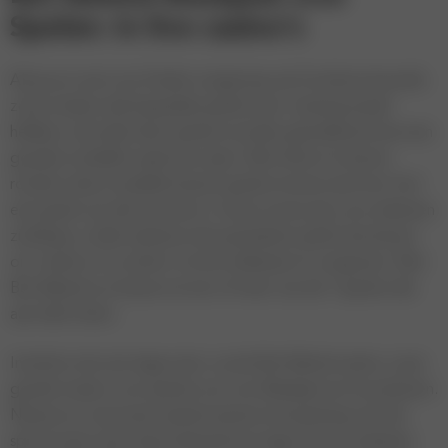
Spelen: in live casino's
Als je je in een Live Dealer omgeving van Evolution bevindt,
zul je merken dat bepaalde spelers een ‘winning streak’
hebben, doordat deze spelers worden gemarkeerd met een
gouden medaille naast hun naam. Met linten en sterren
rondom deze medaille kunnen spelers tevens zien hoe ‘hot'
een speler op dat moment is. Deze scores zijn voor iedereen
zichtbaar, zodat iedereen de populairste speler kan kiezen
om ‘achter in te zetten’ en hun winkansen te vergroten. Met
Bet Behind is er keuze uit een of meer van de 7 spelers die
aan tafel zitten.
Inzetten met een lage inzet, via de Bet Behind-optie, is een
goede manier voor spelers om Live Blackjack uit te proberen.
Nieuwe en onervaren spelers kunnen de spanning van het
spel ervaren door bijvoorbeeld een lage inzet te plaatsen