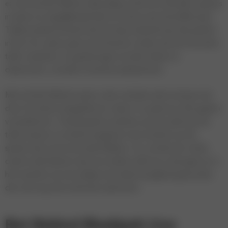
en met de Bet Behind-uitbreiding, stelt het meerdere spelers
in staat om tegelijkertijd deel te nemen aan hetzelfde spel.
Tijdens piekmomenten kan het bijvoorbeeld zijn dat spelers
in het Live casino geen stoel kunnen vinden aan hun favoriete
tafel, waardoor ze gedwongen worden alleen te
observeren, voordat ze kunnen plaatsnemen.
Met de Bet Behind-optie is dat verleden tijd en kunnen de
door Evolution aangedreven casino's nu gewoon alle gasten
verwelkomen. Terwijl spelers wachten op een plek aan de
tafel, kunnen ze meteen beginnen met inzetten op de
spelers die al wel een plek hebben. Zo voorkomen online
casino’s dat klanten naar een andere tafel op zoek gaan en is
het wachten op een plekje een leuke bezigheid geworden
die ook nog eens winst kan opleveren.
Bet Behind Blackjack Live