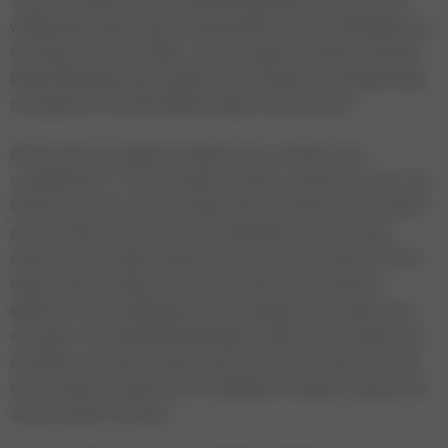
Je kunt meedoen aan Bet Behind Blackjack door je bij een
willekeurig online casino, dat beschikt over Live Blackjack van
Evolution, aan te melden. Je kunt daarna meedoen aan Bet
Behind Blackjack door tijdens de inzettijd een weddenschap
te plaatsen in het Bet Behind vakje van een speler.
Als de door jou gekozen speler wint, wordt je inzet
verdubbeld (1:1). Als de speler verliest, verlies je je inzet. De
limieten voor het spel zijn lager dan de limieten voor spelers
die aan tafel zitten, maar wel onbeperkt in de zin dat je
achter zoveel andere spelers als je wilt, kun inzetten. Als de
speler waar je achter inzet ervoor kiest om de hand te
splitsen of te verdubbelen, kun je bepalen of je daarin mee
wilt gaan. De standaardinstellingen zullen exact volgen wat
de speler ook doet, maar je kunt er zelf voor kiezen om dit
aan te passen zodat je niet verdubbelt of splitst wanneer de
actieve speler dit doet.