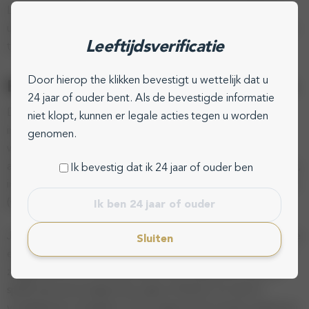
LET OP: Bekijk op voorhand altijd de blackjack-regels en
uitbetalingen voordat je begint met spelen, om er zeker van
Leeftijdsverificatie
te zijn dat je niet voor verrassingen komt te staan.
Door hierop the klikken bevestigt u wettelijk dat u
Bet Behind Blackjack in online casino’s
24 jaar of ouder bent. Als de bevestigde informatie
Door de hot streak-tafel te gebruiken, kunnen spelers
niet klopt, kunnen er legale acties tegen u worden
inzetten op ‘hot' spelers en profiteren van diens speler
genomen.
winning streak. Met de Bet Behind-optie krijg je over het
algemeent de typische 1 op 1 uitbetalingsratio aangeboden,
Ik bevestig dat ik 24 jaar of ouder ben
inclusief de standaard 3 op 2 uitbetalingsratio voor blackjack
(wanneer de eerste twee kaarten in totaal 21 zijn).
Ik ben 24 jaar of ouder
Je kunt op de kaarten van andere spelers inzetten alsof het je
Sluiten
eigen setje kaarten is. Het verschil is uiteraard dat je niets te
zeggen hebt over hoe de hand wordt gespeeld, dus een
speler kan eenvoudig ‘bust’ gaan of kiezen om niet te
verdubbelen of splitsen. Het is daarom de moeite waard om