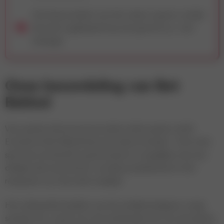
Het huisvoordeel voor het casino is groot, omdat
de inzet is gebaseerd op een gevoel i.p.v. een
strategie
Onze beoordeling van Bet
Behind
Voor spelers die (even) wat anders willen spelen, heeft
Evolution’s Bet Behind best iets leuks te bieden. Toch is het
spel wat ons betreft nog het beste te vergelijken met een
drankje doen aan de bar, voordat je plaatsneemt in het
restaurant voor de echte maaltijd.
Het onbeperkte karakter van de weddenschappen voegt
sensatie toe, zowel voor de wachtenden als voor de spelers