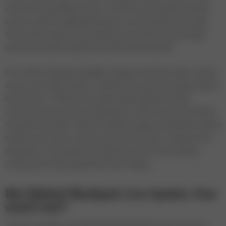
een inzet wilt plaatsen door te letten op de genummerde
sterren naast de gebruikersnamen van de spelers aan tafel.
Deze sterren geven het aantal succesvolle overwinningen
aan die de speler tijdens het spel heeft behaald.
Door deze ratings te bekijken, krijg je een beter idee van het
succes van iedere speler, zodat je een weloverwogen besluit
kunt nemen. Zodra je een speler hebt gekozen die je
vertrouwt kun je een inzet plaatsen in de box die zich achter
de speler bevindt. Zodra de dealer begint met kaarten delen
staat je inzet vast en doe je mee aan het spel. Daarna is het
afwachten of de speler aan tafel het wint van de dealer,
zodat jij een leuke prijs binnen kunt slepen.
Bet Behind Blackjack Live Spelen: Hoe
werkt het?