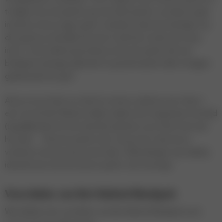
te kijken hoe de spelers aan de tafel spelen voordat je gaat
inzetten met je eigen geld- misschien staat de strategie van
die speler je namelijk niet aan en dat kan zonde zijn van je
inzet. In het ideale geval kies je dus een speler die een
blackjack strategie gebruikt en goede kaarten lijkt te krijgen
gedurende het spel.
Als je ervoor kiest om deel te nemen, plaats je een chip in
een van de Bet Behind-vakken tijdens de toegestane inzettijd
(tegelijkertijd met de zittende spelers), en je doet mee aan
het spel… Als jouw speler wint, win jij ook, maar als ze
verliezen, ben jij ook je inzet kwijt. Uitbetalingen zijn daarbij
identiek aan wat de actieve speler ook ontvangt.
Voordelen van Bet Behind Blackjack
We hebben de voordelen van Bet Behind Blackjack even