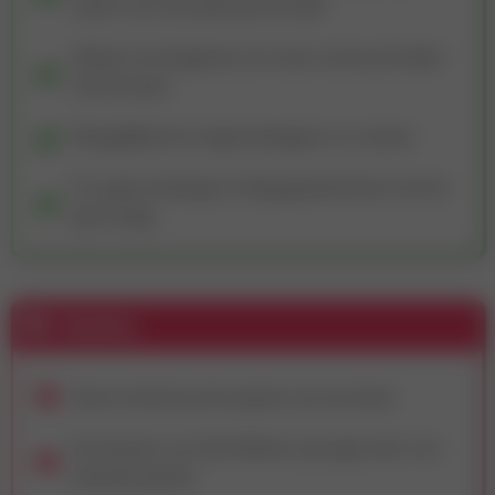
wacht voor een plek aan de tafel.
Ideaal voor beginners om meer vertrouwd raken
met het spel.
Mogelijkheid om lage bedragen in te zetten.
Er is geen strategie of diepgaande kennis van het
spel nodig.
Nadelen
Geen invloed op het spelen van een hand.
De limieten voor Bet Behind, zijn lager dan voor
zittende spelers.