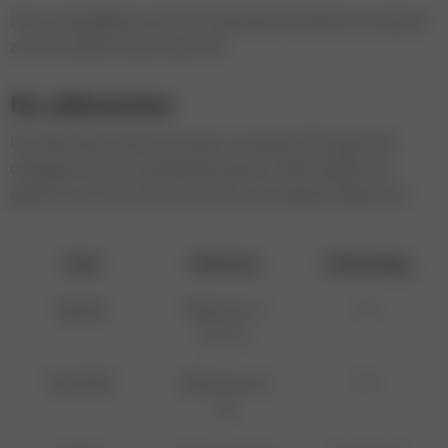
Het is vergelijkbaar met het Casinospel Roulette, je mag net
zoveel inzetten als je maar wilt.
De uitkomsten
De uitkomsten kunnen worden voorspeld. We gaan hier
uitleggen hoe de combinaties kunnen vallen tijdens het
spelen van Sic Bo. We doen dit in een simpele tabelvorm.
Inzet
Uitkomst
Uitbetaling
Big Bet
Uitkomst 11
1:1
t/m 17
Small Bet
Uitkomst t/m
1:1
10