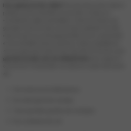
Hoe speel je Sic Bo online?
De inzet doe je door chips te
plaatsen op de rechterkant van de tafel. Je legt ze in
verschillende vakken (wedvakken). Zodra de inzetten zijn
gemaakt wordt de stolp van de stenen gehaald. De tafel
waar het spel op wordt gespeeld lijkt op een roulettetafel
en de wedvakken kunnen oplichten zodat je duidelijk kunt
zien wie gewonnen heeft of niet. Bij online Sic Bo kan er pas
geschud worden met de dobbelstenen
als er ingezet is
op het bord. Voorbeelden van uitkomst zouden dan kunnen
zijn.
Het totaal van de dobbelstenen.
Een enkel getal dat verschijnt.
Twee specifieke getallen die verschijnen.
Een combinatie die valt.