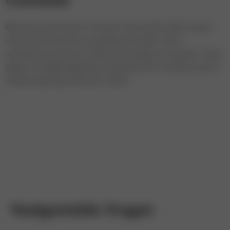
Conclusie
Kijk eens naar het spel. Het spel is de moeite zeker waard,
ook al is het hier niet zo populair als in Azië. Het is
moeiteloos te leren en zeker eenvoudig om te spelen. Deze
lagere moeilijkheidsgraad is uitstekend om te spelen op een
mobiele app bij je favoriete casino.
Veelgestelde Vragen