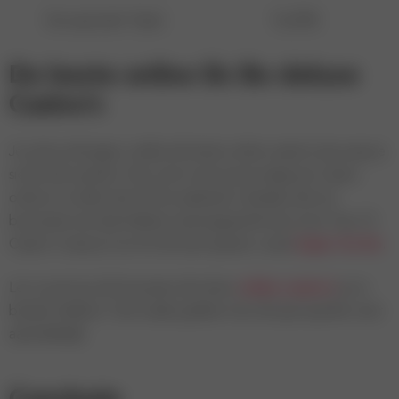
Een speciale Triple
16,20%
De beste online Sic Bo deluxe
Casino’s
Je zult je afvragen, welke de beste online casino’s zijn waar je
sic Bo kunt spelen. Nou, het is niet eenvoudig een casino
online te vinden die Sic Bo aanbiedt. Vandaar dat we
bovenaan een lijst hebben samengesteld met onze Top 10
Casino's waar je Live Sic Bo kunt spelen, zoals
Super Sic Bo
.
Let vooral op de bonussen die deze
online casino’s
je te
bieden hebben. Dat maakt gokken met dit spel spellen zeer
aantrekkelijk.