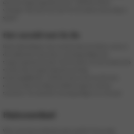
spel zijn toegevoegd die je inzet 1.000 keer kunnen
verhogen. Net als Sic Bo zelf is Sic Bo deluxe eenvoudig te
spelen.
Het verschil met Sic Bo
Bij de uitbetalingen is het verschil tussen de deluxe versie en
de traditionele versie dat er vermenigvuldigers zijn
toegevoegd aan het spel. Na het sluiten van de inzetperiode
worden deze toegevoegd aan sommige
inzetmogelijkheden. Daardoor kan je winst op die inzet,
mocht je daar toevallig op hebben ingezet, immens
toenemen. De maximale vermenigvuldiger is 6 in dit spel.
Huisvoordeel
Wat is een huisvoordeel bij casino spellen? Eenvoudig