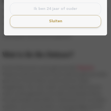
Ongeldige worp
Ik ben 24 jaar of ouder
Mochten de dobbelstenen na het schudden bovenop elkaar
liggen dan is de worp ongeldig. Dit geldt ook voor situaties
Sluiten
waar de dobbelsteen breekt. Hier heb je natuurlijk geen last
van in de online Casino’s. Maar niet als je in het live casino
online speelt. Dan kan dit wel gebeuren.
Wat is Sic Bo Deluxe?
Sic Bo Deluxe komt van de game provider
Playtech
.
Playtech wordt ook wel de Ferrari onder de game providers
genoemd. Sic Bo Deluxe wordt via het live Casino
aangeboden. Het is een variant van dit spel dat in het live
casino wordt gespeeld in een studio met Aziatisch thema.
Het spel bestaat sinds 2020 en onderscheid zich van andere
varianten van Sic Bo doordat er vermenigvuldigers aan het