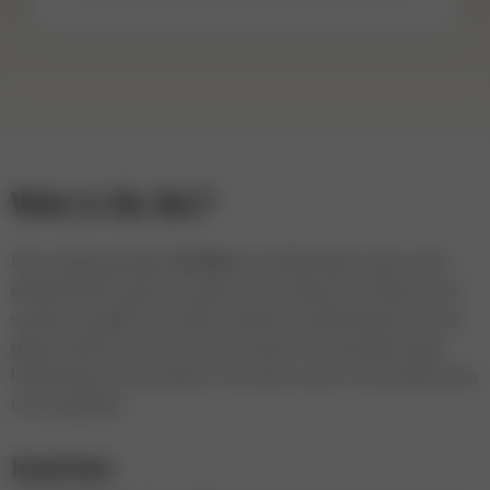
Wat is Sic Bo?
Eenvoudig gezegd is
Sic Bo
een dobbelspel waar je drie
dobbelstenen gooit en gokt op de uitkomst. Hierbij is veel
variatie mogelijk. De dealer schudt de dobbelstenen in een
glazen beker. Hierover zit een Stolp. Het schudden gaat
handmatig of automatisch. Het doel is dan om de uitkomsten
te voorspellen.
Inzetten