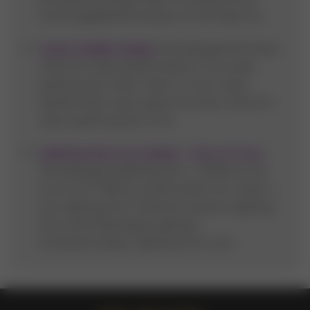
inzetmogelijkheden bij Super Sic Bo?Super Sic...
Casino Spellen Spelen
InhoudsopgaveDe beste
online live casino spellen spelen in Live casino
spellen bij de Online Casino's in !Live Casino
SpellenOnline casino games De beste online live
casino spellen spelen in Het...
Lightning Dice Live Spelen – Tips en Trucs.
InhoudsopgaveLightning Dice – Dobbel en win
tot en met 1000x je inzet!De Beste Live Casino's
met Lightning Dice OnlineHoe speel je Lightning
Dice online?Spelregels Lightning
DiceSamenvatting: Lightning Dice is een...