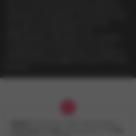
Het Sic Bo (uitspraak: See Bo) spel komt origineel uit
Azië. Het is een van de weinige casino spellen die met
dobbelstenen wordt gespeeld. In Azië wordt het zowel
in het Casino als op straat gespeeld. Het wordt
gespeeld met drie dobbelstenen en de
weddenschappen worden ingezet op de combinaties
van de punten op de dobbelstenen. Het is een vrij
ingewikkeld geheel. In dit artikel gaan we uitleggen hoe
je Sic Bo het best kunt begrijpen en waar je Sic Bo online
kan spelen.
Opgelet!
Deelname voor online casino bonussen is
vanaf 24 jaar of ouder.
Wat kost gokken jou?
Stop