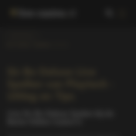
Ad Disclosure
Live Casino
Spellen
Sic Bo
Sic Bo Deluxe Live
Spellen van Playtech -
Uitleg en Tips
Live Sic Bo Deluxe Spelen bij de
Beste Online Casino's!