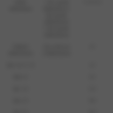
Enkele
1. Bij 1 goede
1:1 2:1 3:1
dobbelsteen
dobbelsteen 2.
Bij 2 goede
dobbelstenen
3. Bij 3 goede
dobbelstenen
Dubbele
Een combi van
6:1
dobbelstenen
2 dobbelstenen
Bij 9, 10, 11, 12
6:1
Bij 8, 13
8:1
Bij 7, 14
12:1
Bij 6, 15
18:1