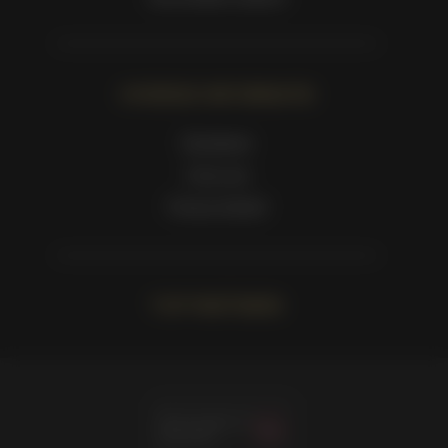
OVERIGE INFORMATIE
Disclaimer
Over ons
Privacy beleid
TOP PARTNERS