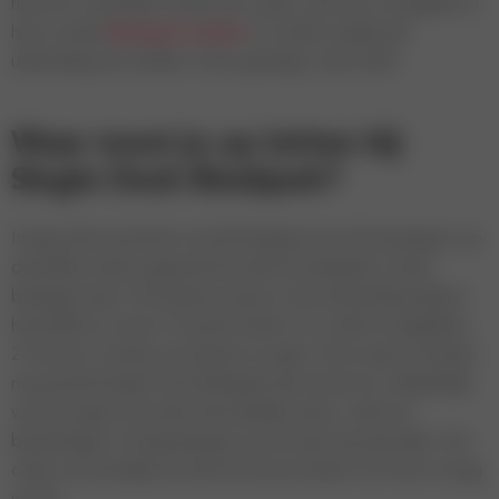
hiervoor verschillen echter per casino, dus het is mogelijk om
hier en daar
Blackjack Spelen
te vinden waarbij de
uitbetaling een andere, meer gunstige, ratio heeft.
Waar moet je op letten bij
Single Deck Blackjack?
In bijna alle opzichten wordt blackjack met één kaartspel, op
dezelfde manier gespeeld als alle het klassieke 6-deck
blackjack-spel. Het basisconcept en de doelstelling blijven
hetzelfde; je moet 21 punten halen of zo dicht mogelijk bij
21 komen, zonder eroverheen te gaan. Veel casino's bieden
nog steeds Single Deck Blackjack aan hoewel er, afhankelijk
van de regels van ieder afzonderlijk casino, vaak wel
beperkingen of aanpassingen op het spel zijn gemaakt. Het
casino wil namelijk niet dat het huisvoordeel voor hen te laag