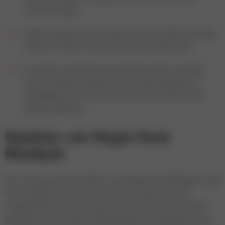
verder verlagen.
Volgens experts kan een speler die een solide strategie
volgt zo’n 0,5% van het huisvoordeel afsnoepen.
Het tellen van kaarten levert bij het spelen in fysieke
casino's goede resultaten op, omdat de kaarten, in
vergelijking met online casino’s, niet na iedere ronde
worden geschud.
Nadelen van Single Deck
Blackjack
Een van de grootste nadelen van Single Deck Blackjack is dat
het moeilijk kan zijn om een ​​casino te vinden waar het
aangeboden wordt. De reden hiervoor ligt voor de hand,
aangezien deze variant vaak buitengewoon gunstig is voor