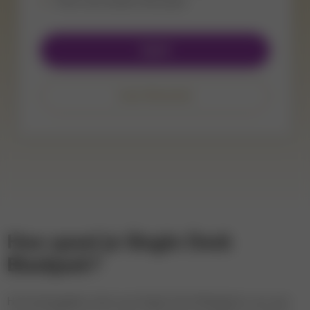
Heel veel andere Bonussen
Speel
Lees Recensie
Hoe speel je Single Deck
Blackjack?
Het belangrijkste doel van Single Deck Blackjack is om een ​​