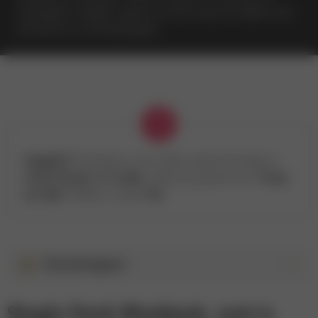
strategieën induiken, gaan we eerst nog even kijken naar
de historie en de basisregels.
Opgelet!
Deelname voor online casino bonussen is
vanaf 24 jaar of ouder.
Wat kost gokken jou?
Stop
op tijd!
Gokken is vanaf
18+
Inhoudsopgave
[
]
Single Deck Blackjack, wat is