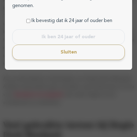
Als je bij Single Deck Blackjack de kaarten van andere spelers
genomen.
kunt zien, kun je vrij goed inschatten hoeveel “10” of
“plaatjes”-kaarten er op dat moment nog in het spel zijn,
Ik bevestig dat ik 24 jaar of ouder ben
waardoor de kans dat je volgende kaart – of de gesloten
kaart van de dealer – een hoge kaart of 10 zal zijn goed is bij
Ik ben 24 jaar of ouder
te houden. Het is voor zowel beginnende als serieuze spelers
dus een handig idee om hun ogen open te houden en een
Sluiten
win-strategie te hebben, zodat ze met plezier én een leuke
winst het casino uit kunnen lopen.
Nu we alle details en basisregels van Single Deck Blackjack
hebben behandeld, gaan we kijken naar enkele tips en trucs
voor
blackjack-strategieën
die zullen helpen om je
winstkansen te verbeteren.
Veel gebruikte termen bij Single
Deck Blackjack