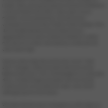
houden. Als je ook nog eens goed en snel kunt hoofdrekenen
en dus snel kaarten kunt tellen, is deze optie voor jou
misschien ook een goede keuze. Bovenal moet je
consequent zijn met je Stay, Double en Split-strategie. Als je
deze namelijk adequaat weet te hanteren, kun je
gegarandeerd een groter rendement behalen en maak je
meer kans om te winnen, dan wanneer je zonder plan een
casino binnen stapt.
Speel je online, begin dan met het leren van de “cheat
sheet” strategie, zodat je bij iedere hand weet wat de
bijbehorende actie is. Het is ook belangrijk om te onthouden
dat je, voordat je begint met spelen, heel even de tijd
moeten nemen om niet alleen het casino, maar ook de
tafelregels goed te leren kennen.
We hopen dat deze tips en strategieën je zullen helpen en