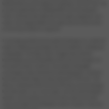
kaartentellers en als zodanig niet gunstig is voor het ‘huis’. Als
je echter geluk hebt en Blackjacktafel met één kaartspel
vindt, controleer dan altijd eerst de regels, aangezien veel
casino's de neiging hebben de regels naar hun hand zetten
om het huisvoordeel te vergroten.
In sommige gevallen komen spelers bedrogen uit, omdat de
regels zodanig zijn gewijzigd, dat de winkansen volledig zijn
omgeslagen. Sommige casino's leggen bijvoorbeeld
beperkingen op aan bepaalde zetten die de strategie van
een speler kunnen verstoren. Een andere belangrijke
overweging, is bijvoorbeeld de uitbetalingsratio, waardoor
het huisvoordeel stijgt van bijvoorbeeld 0,15% naar 1,5%.
Als je er rekening houdt met de 0,5% die je met je strategie
kunt behouden, voor zowel single- als multi-deck blackjack-
spellen, is het misschien niet de moeite waard om bij dat
casino de Single Deck Blackjack variant te spelen, maar juist