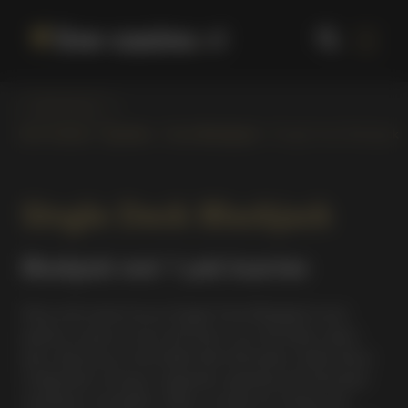
Ad Disclosure
Live Casino
Spellen
Live Blackjack
Single Deck Blackjack
Single Deck Blackjack
Blackjack met 1 pak kaarten
Als je wilt weten hoe je Single Deck Blackjack moet
spelen en tips en trucs wilt leren voor dit leuke casino
spel, dan kun je in dit artikel alle informatie vinden die je
nodig hebt om bij je volgende casinobezoek de beste
resultaten te behalen. Maar voordat we meteen de