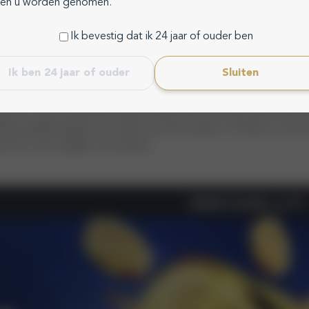
en u worden genomen.
Ik bevestig dat ik 24 jaar of ouder ben
en betalen spelers inschrijfgeld en ze zijn voor iedereen toeganke
n, aan welke voorwaarden en regels je je tijdens het toernooi moe
Ik ben 24 jaar of ouder
Sluiten
ernooi is een evenement waar je alleen aan mee kunt doen als je 
 flinke geldbedragen tot andere soorten prijzen. Omdat er voor 
s in de ranglijst in de prijzen.