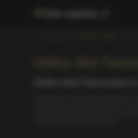
Live Casino
Spellen
Online
Ad Disclosure
Online Slot Toern
Online Slot Toernooien in
Slottoernooien of gokkast toernooien kunnen een
zonder dat het veel geld hoeft te kosten. De me
toernooien aan en in dit artikel geven we je een 
en tips hoe je het beste mee kunt doen.