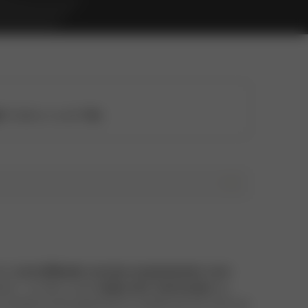
!
Gokken is vanaf
18+
[
]
trie
verschillende soorten evenementen voor
tie – en dat is waar
online
slot toernooien
op
looptijd wordt gespeeld en waarbij aan het eind van