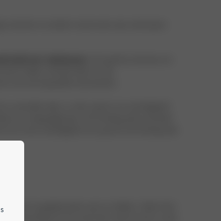
ge inzetten en andere toernooien zijn ontworpen
dstrijd kunt deelnemen
. Dit geeft je de kans om
nooien maken meestal deel uit van
tie van een bepaalde slotmachine.
t is namelijk vaker zo dat casino’s om inschrijfgeld
leen je toegangsbewijs. Het bedrag dat je betaalt
ant hoe meer inschrijfgeld, hoe groter het bedrag dat
o veel mogelijk spelers aan te trekken. Vaak is het
es
m cash bedrag tot een speciale casino bonus, zoals