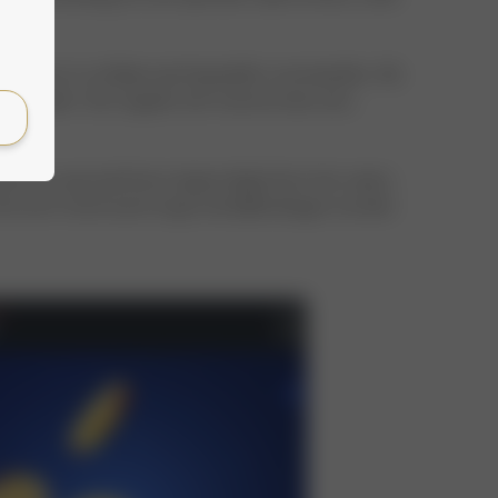
lijk mits er is voldaan aan bepaalde voorwaarden. Als
t houden. Een regulier slot toernooi kan uren,
hiervoor speciaal bent uitgenodigd door het casino.
dit soort toernooien hoge inschrijfbedragen worden