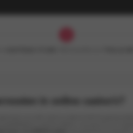
 is
vanaf 24 jaar of ouder.
Wat kost gokken jou?
Stop op tijd
ernooien in online casino’s?
pprioriteit voor ieder casino’s en daarom heeft de gaming-indus
el gokliefhebbers in gemeen hebben, is een gevoel voor competi
jd tussen verschillende spelers
, die gedurende een beperkte 