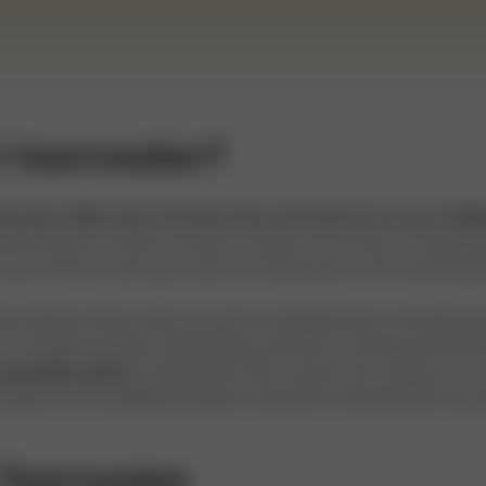
t toernooien?
 een online slot toernooi door zich hiervoor in te schrij
eeld kunnen worden om kans te maken op een prijs. De tijd dat 
r zijn ook slot toernooien waar de winnaar pas na een maand sp
ant geld op diens casino account en daarbij kunnen ook gratis 
 en in enkele gevallen zelfs fysieke producten, zoals bijvoorbeel
e gevallen gratis
, wat betekent dat er geen inzet nodig is om
raagd. Het inschrijfgeld draagt in dat geval meestal bij aan de pr
 Toernooien