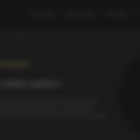
Live Casino
Online Casino
Bonussen
 Slot Toernooien
ooien
 online casino's
 leuke manier zijn om extra winsten te innen,
este online casino’s bieden regelmatig slot
overzicht van alle ins en outs over slottoernooien